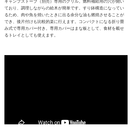
キャンプストーブ（別売）専用のグリル。燃料補給用の穴が開い
ており、調理しながらの給木が簡単です。すり鉢構造になってい
るため、肉や魚を焼いたときに出る余分な油も燃焼させることが
でき、後片付けも比較的楽に行えます。コンパクトになる折り畳
み式で専用カバー付き。専用カバーはまな板として、食材を載せ
るトレイとしても使えます。