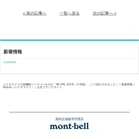
« 前の記事へ
一覧へ戻る
次の記事へ »
新着情報
contents
バイオライトの高機能ソーラーパネルが「BE-PAL 8月号（小学館）」にて紹介されました！｜新着情報｜
BioLite（バイオライト）｜公式ブランドサイト
国内正規販売代理店